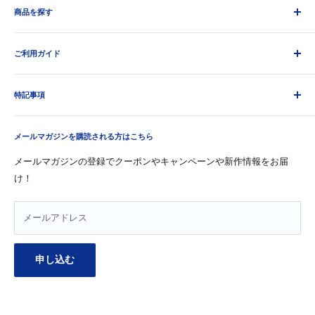
商品を探す
HAMPSTEAD TEAハムステッドティー
GARCIA DE LA CRUZ ガルシア
すべての商品
LATINO ラティーノ
ご利用ガイド
紅茶・ココア
TP ティーピー
マヌカハニー
お支払いについて
LOMBARD ロンバード
ワイン
特記事項
配送について
MANUKA HEALTH マヌカヘルス
飲料
返品・返金について
利用規約
MON FAVORI モンファボリ
オリーブオイル
FAQ
メールマガジンを購読される方はこちら
特定商取引法に関する表記
ボデガ・イニエスタ・スペインワイン コラソン・ロコ
パスタ
お問い合わせ
プライバシーポリシー
メールマガジンの登録でクーポンやキャンペーンや新作情報をお届
TOMINAGAオリジナル
お菓子
け！
返金ポリシー
JULIE'S ジュリーズ
缶詰・瓶詰
シーニュカメリン
メープルシロップ
メールアドレス
申し込む