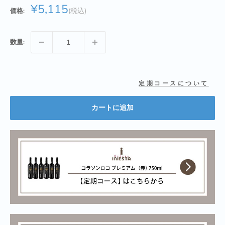
販
¥5,115
価格:
売
価
格
数量:
定期コースについて
カートに追加