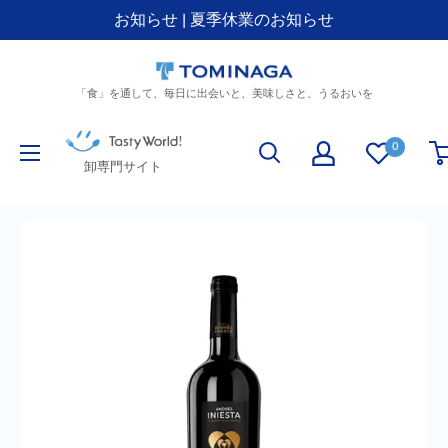
お知らせ | 夏季休業のお知らせ
コ
ン
「食」を通して、毎日に出会いと、美味しさと、うるおいを
テ
ン
Tasty
ツ
0
World!
卸専門サイト
に
(卸
ス
専
キ
門)
ッ
プ
す
る