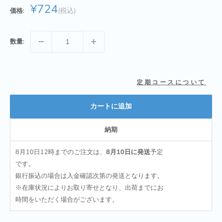
販
¥724
価格:
売
価
格
数量:
定期コースについて
カートに追加
納期
8月10日12時
までのご注文は、
8月10日
に発送
予定
です。
銀行振込の場合は入金確認次第の発送となります。
※在庫状況によりお取り寄せとなり、出荷までにお
時間をいただく場合がございます。