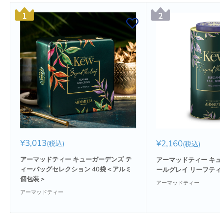
販
¥3,013
販
¥2,160
(税込)
(税込)
売
売
価
価
アーマッドティー キューガーデンズ テ
アーマッドティー キ
格
格
ィーバッグセレクション 40袋＜アルミ
ールグレイ リーフティー
個包装＞
アーマッドティー
アーマッドティー