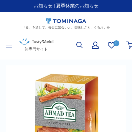
お知らせ | 夏季休業のお知らせ
コ
ン
「食」を通して、毎日に出会いと、美味しさと、うるおいを
テ
ン
Tasty
ツ
0
World!
卸専門サイト
に
(卸
ス
専
キ
門)
ッ
プ
す
る