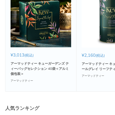
販
¥3,013
販
¥2,160
(税込)
(税込)
売
売
価
価
アーマッドティー キューガーデンズ テ
アーマッドティー キ
格
格
ィーバッグセレクション 40袋＜アルミ
ールグレイ リーフティー
個包装＞
アーマッドティー
アーマッドティー
人気ランキング