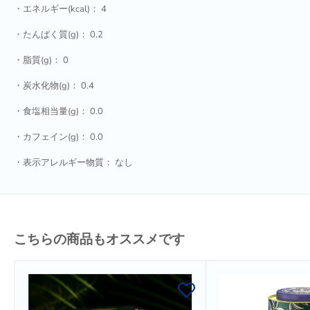
・エネルギー(kcal)：
4
・たんぱく質(g)：
0.2
・脂質(g)：
0
・炭水化物(g)：
0.4
・食塩相当量(g)：
0.0
・カフェイン(g)：
0.0
・表示アレルギー物質：
なし
こちらの商品もオススメです