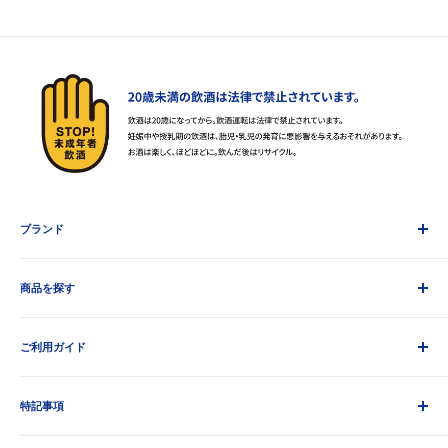
ブランド
AHMAD TEA アーマッドティー
商品を探す
HAMPSTEAD TEAハムステッドティー
GARCIA DE LA CRUZ ガルシア
すべての商品
LATINO ラティーノ
ご利用ガイド
紅茶・ココア
TP ティーピー
マヌカハニー
お支払いについて
LOMBARD ロンバード
ワイン
特記事項
配送について
MANUKA HEALTH マヌカヘルス
飲料
返品・返金について
利用規約