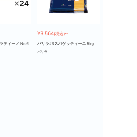
販
¥3,564
~
(税込)
売
価
ラティーノ No.6
バリラ#3スパゲッティーニ 5kg
格
g
バリラ