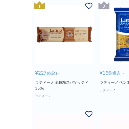
販
販
¥227
~
¥166
~
(税込)
(税込)
売
売
価
価
ラティーノ 全粒粉スパゲッティ
ラティーノ ペン
格
格
350g
ラティーノ
ラティーノ