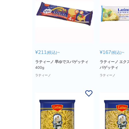
販
販
¥211
~
¥167
~
(税込)
(税込)
売
売
価
価
ラティーノ 早ゆでスパゲッティ
ラティーノ エク
格
格
400g
パゲッティ
ラティーノ
ラティーノ