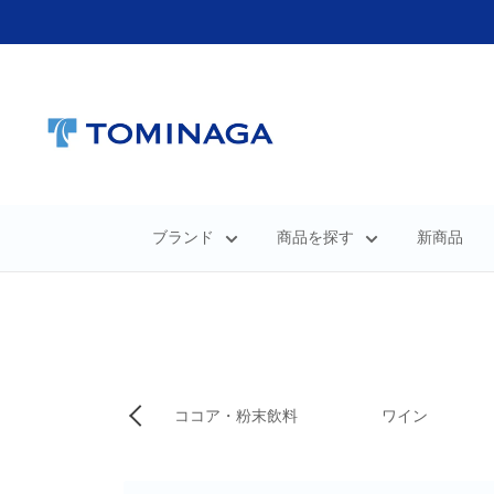
コ
ン
テ
Tasty
ン
World!
ツ
(卸
に
専
ス
ブランド
商品を探す
新商品
門)
キ
ッ
プ
す
る
オリーブの実
ココア・粉末飲料
ワイン