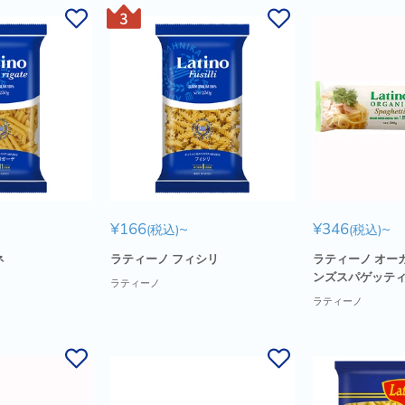
販
販
¥166
~
¥346
~
(税込)
(税込)
売
売
価
価
ネ
ラティーノ フィシリ
ラティーノ オー
格
格
ンズスパゲッティ 
ラティーノ
ラティーノ