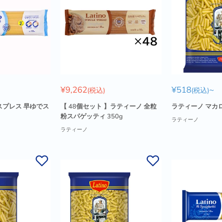
販
販
¥9,262
¥518
~
(税込)
(税込)
売
売
価
価
スプレス 早ゆでス
【 48個セット 】ラティーノ 全粒
ラティーノ マカロ
格
格
粉スパゲッティ 350g
ラティーノ
ラティーノ