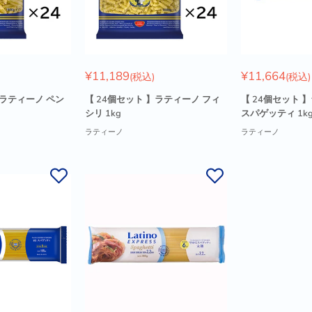
販
販
¥11,189
¥11,664
(税込)
(税込)
売
売
価
価
】ラティーノ ペン
【 24個セット 】ラティーノ フィ
【 24個セット 】
格
格
シリ 1kg
スパゲッティ 1k
ラティーノ
ラティーノ