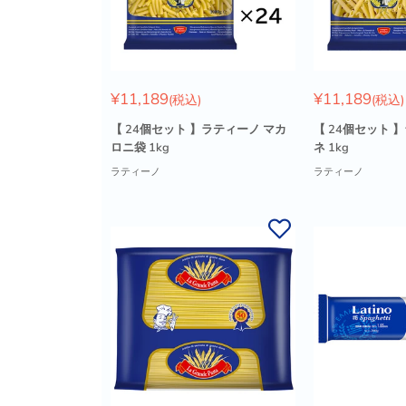
販
販
¥11,189
¥11,189
(税込)
(税込)
売
売
価
価
【 24個セット 】ラティーノ マカ
【 24個セット 
格
格
ロニ袋 1kg
ネ 1kg
ラティーノ
ラティーノ