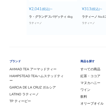
販
販
¥2,041
~
¥313
~
(税込)
(税込)
売
売
価
価
ラ・グランデ スパゲッティ 4kg
ラティーノ No.
格
格
ラティーノ
ラティーノ
ブランド
商品を探す
AHMAD TEA アーマッドティー
すべての商品
HAMPSTEAD TEAハムステッドティ
紅茶・ココア
ー
マヌカハニー
GARCIA DE LA CRUZ ガルシア
ワイン
LATINO ラティーノ
飲料
TP ティーピー
オリーブオイル