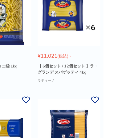
販
¥11,021
~
(税込)
売
価
ニ袋 1kg
【 6個セット / 12個セット 】ラ・
格
グランデ スパゲッティ 4kg
ラティーノ