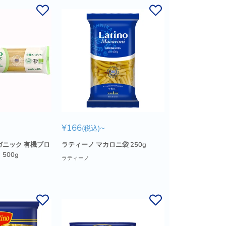
販
¥166
~
(税込)
売
価
ガニック 有機ブロ
ラティーノ マカロニ袋 250g
格
500g
ラティーノ