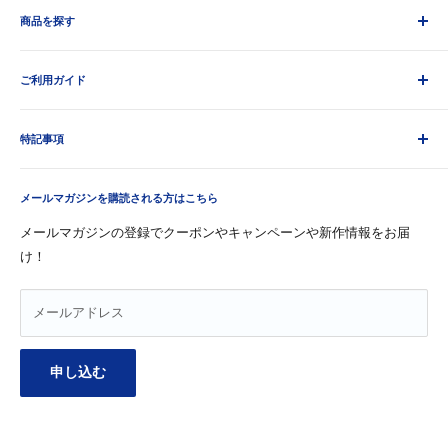
商品を探す
HAMPSTEAD TEAハムステッドティー
GARCIA DE LA CRUZ ガルシア
すべての商品
LATINO ラティーノ
ご利用ガイド
紅茶・ココア
TP ティーピー
マヌカハニー
お支払いについて
LOMBARD ロンバード
ワイン
特記事項
配送について
MANUKA HEALTH マヌカヘルス
飲料
返品・返金について
利用規約
MON FAVORI モンファボリ
オリーブオイル
FAQ
メールマガジンを購読される方はこちら
特定商取引法に関する表記
ボデガ・イニエスタ・スペインワイン コラソン・ロコ
パスタ
お問い合わせ
プライバシーポリシー
メールマガジンの登録でクーポンやキャンペーンや新作情報をお届
TOMINAGAオリジナル
お菓子
け！
返金ポリシー
JULIE'S ジュリーズ
缶詰・瓶詰
シーニュカメリン
メープルシロップ
メールアドレス
申し込む