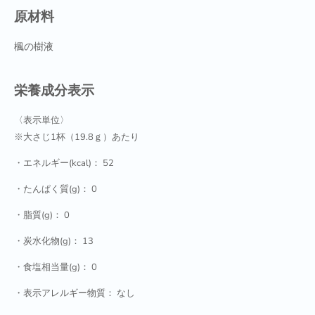
原材料
楓の樹液
栄養成分表示
〈表示単位〉
※大さじ1杯（19.8ｇ）あたり
・エネルギー(kcal)：
52
・たんぱく質(g)：
0
・脂質(g)：
0
・炭水化物(g)：
13
・食塩相当量(g)：
0
・表示アレルギー物質：
なし