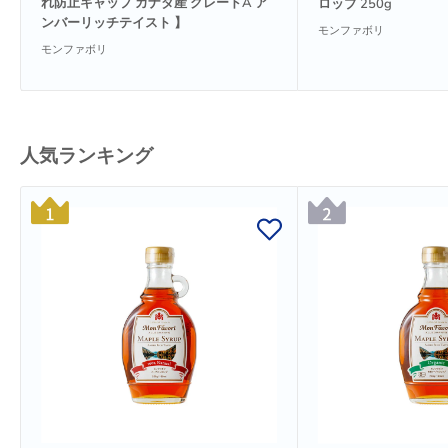
格
れ防止キャップ カナダ産 グレードA ア
ロップ 250g
ンバーリッチテイスト 】
モンファボリ
モンファボリ
人気ランキング