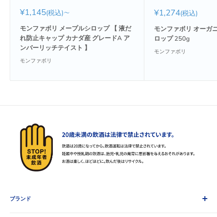
販
¥1,145
∼
販
¥1,274
(税込)
(税込)
売
売
価
価
モンファボリ メープルシロップ 【 液だ
モンファボリ オーガ
格
格
れ防止キャップ カナダ産 グレードA ア
ロップ 250g
ンバーリッチテイスト 】
モンファボリ
モンファボリ
ブランド
AHMAD TEA アーマッドティー