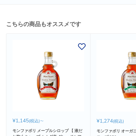
こちらの商品もオススメです
販
¥1,145
∼
販
¥1,274
(税込)
(税込)
売
売
価
価
モンファボリ メープルシロップ 【 液だ
モンファボリ オーガ
格