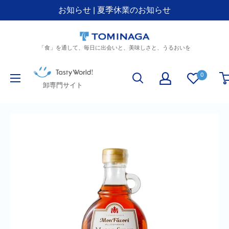
お知らせ | 夏季休業のお知らせ
コ
ン
「食」を通して、毎日に出会いと、美味しさと、うるおいを
テ
ン
Tasty
ツ
0
World!
卸専門サイト
に
(卸
ス
専
キ
門)
ッ
プ
す
る